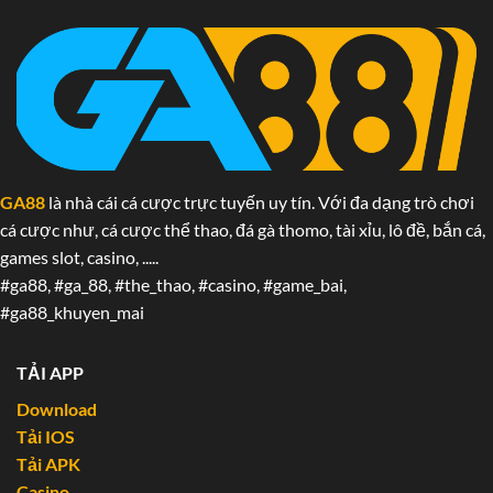
Về
Thằng
Lối
Từ
Đá
Nhà
Cái
GA88
GA88
là nhà cái cá cược trực tuyến uy tín. Với đa dạng trò chơi
cá cược như, cá cược thể thao, đá gà thomo, tài xỉu, lô đề, bắn cá,
games slot, casino, .....
#ga88, #ga_88, #the_thao, #casino, #game_bai,
#ga88_khuyen_mai
TẢI APP
Download
Tải IOS
Tải APK
Casino