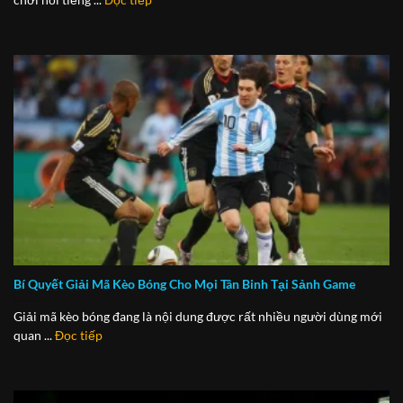
Bí Quyết Giải Mã Kèo Bóng Cho Mọi Tân Binh Tại Sảnh Game
Giải mã kèo bóng đang là nội dung được rất nhiều người dùng mới
quan ...
Đọc tiếp