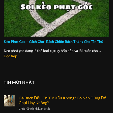
Kèo Phạt Góc – Cách Chơi Bách Chiến Bách Thắng Cho Tân Thủ
Kèo phạt góc đang là thể loại cực kỳ hấp dẫn và lôi cuốn cho ...
Đọc tiếp
TIN MỚI NHẤT
Gà Bạch Đầu Chỉ Có Xấu Không? Có Nên Dùng Để
Chọi Hay Không?
ở
Chức năng bình luận bị tắt
Gà