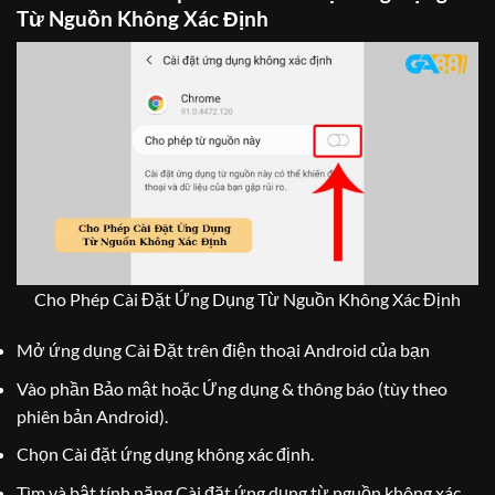
Từ Nguồn Không Xác Định
Cho Phép Cài Đặt Ứng Dụng Từ Nguồn Không Xác Định
Mở ứng dụng Cài Đặt trên điện thoại Android của bạn
Vào phần Bảo mật hoặc Ứng dụng & thông báo (tùy theo
phiên bản Android).
Chọn Cài đặt ứng dụng không xác định.
Tìm và bật tính năng Cài đặt ứng dụng từ nguồn không xác