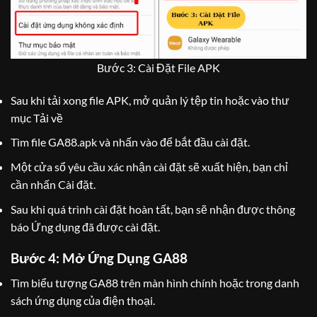
Bước 3: Cài Đặt File APK
Sau khi tải xong file APK, mở quản lý tệp tin hoặc vào thư
mục Tải về
Tìm file GA88.apk và nhấn vào để bắt đầu cài đặt.
Một cửa sổ yêu cầu xác nhận cài đặt sẽ xuất hiện, bạn chỉ
cần nhấn Cài đặt.
Sau khi quá trình cài đặt hoàn tất, bạn sẽ nhận được thông
báo Ứng dụng đã được cài đặt.
Bước 4: Mở Ứng Dụng GA88
Tìm biểu tượng GA88 trên màn hình chính hoặc trong danh
sách ứng dụng của điện thoại.