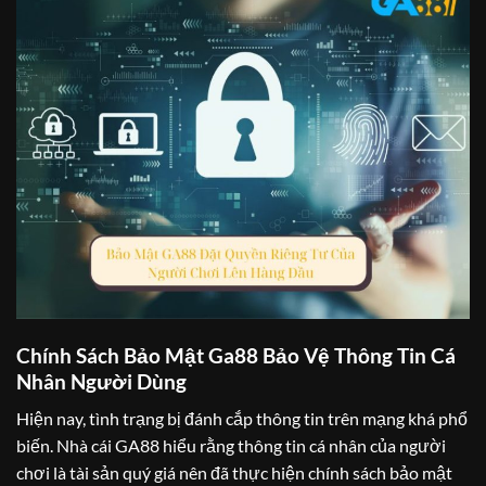
Chính Sách Bảo Mật Ga88 Bảo Vệ Thông Tin Cá
Nhân Người Dùng
Hiện nay, tình trạng bị đánh cắp thông tin trên mạng khá phổ
biến. Nhà cái GA88 hiểu rằng thông tin cá nhân của người
chơi là tài sản quý giá nên đã thực hiện chính sách bảo mật