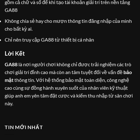
gồm cả chữ và số để khi tạo tài khoản giải trí trên nền tảng
GA88
Không chia sẻ hay cho mượn thông tin đăng nhập của mình
cho bất kỳ ai.
Chỉ nên truy cập GA88 từ thiết bị cá nhân
Lời Kết
GA88
là nơi người chơi không chỉ được trải nghiệm các trò
chơi giải trí đỉnh cao mà còn an tâm tuyệt đối về vấn đề
bảo
mật
thông tin. Với hệ thống bảo mật toàn diện, công nghệ
cao cùng sự đồng hành xuyên suốt của nhân viên kỹ thuật
giúp anh em yên tâm đặt cược và kiếm thu nhập từ sân chơi
này.
TIN MỚI NHẤT