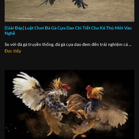
[Giải Đáp] Luật Chơi Đá Gà Cựa Dao Chi Tiết Cho Kê Thủ Mới Vào
Nghề
So với đá gà truyền thống, đá gà cựa dao đem đến trải nghiệm cá ...
Đọc tiếp