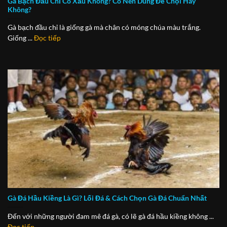
Gà Bạch Đầu Chỉ Có Xấu Không? Có Nên Dùng Để Chọi Hay
Không?
Gà bạch đầu chỉ là giống gà mà chân có móng chúa màu trắng.
Giống ...
Đọc tiếp
Gà Đá Hầu Kiềng Là Gì? Lối Đá & Cách Chọn Gà Đá Chuẩn Nhất
Đến với những người đam mê đá gà, có lẽ gà đá hầu kiềng không ...