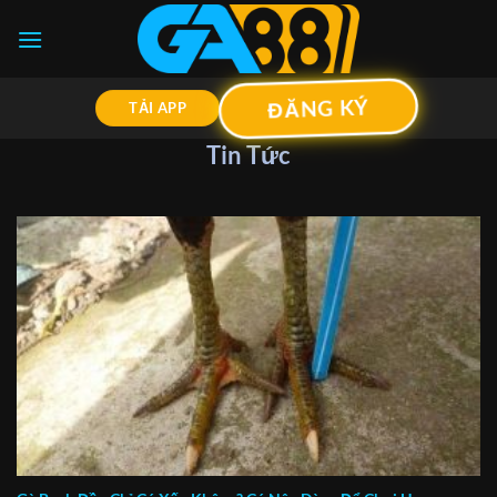
Bỏ
qua
nội
dung
ĐĂNG KÝ
TẢI APP
Tin Tức