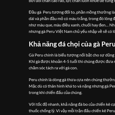
bởi đôi chân cao ráo, lực chân luôn khỏe để tun
Đầu gà Peru tương đối to, phần mồng thường là m
dài và phần đầu mỏ có màu trắng, trong đó lông 
như màu que, màu điều xanh, chuối hay đen… Nh
nhưng gà Peru Việt Nam chủ yếu nhập về sẽ có l
Khả năng đá chọi của gà Peru
Gà Peru chính là biểu tượng nổi bật cho sự dũn
Khi gà được khoản 4-5 tuổi thì chúng được đưa ra
chăm sóc tách ra với gà con.
Peru chính là dòng gà thưa cựa nên chúng thường
Mặc dù có thân hình khá to và nặng nhưng gà Peru
trong khi chiến đấu của chúng.
Với tốc độ nhanh, khả năng đá bo của chiến kê c
thuốc chống lỳ. Vì vậy mỗi trận đấu chiến kê Per