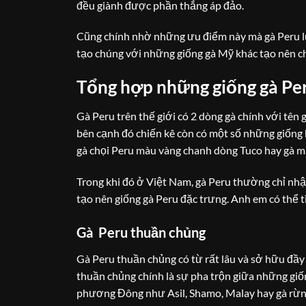
đều giành được phần thắng áp đảo.
Cũng chính nhờ những ưu điểm này mà gà Peru lu
tạo chúng với những giống gà Mỹ khác tạo nên chi
Tổng hợp những giống gà Per
Gà Peru trên thế giới có 2 dòng gà chính với tên
bên cạnh đó chiến kê còn có một số những giống k
gà chọi Peru màu vàng chanh dòng Tuco hay gà
Trong khi đó ở Việt Nam, gà Peru thường chỉ nhậ
tạo nên giống gà Peru đặc trưng. Anh em có thể t
Gà Peru thuần chủng
Gà Peru thuần chủng có từ rất lâu và sở hữu đầy
thuần chủng chính là sự pha trộn giữa những giố
phương Đông như Asil, Shamo, Malay hay gà rừng