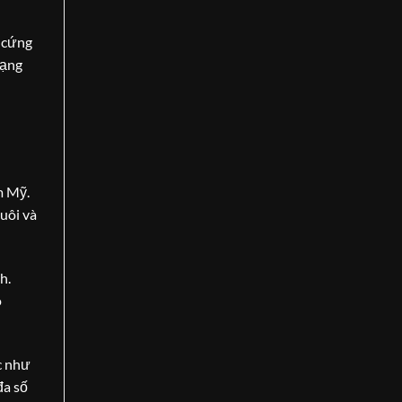
ỏ cứng
dạng
m Mỹ.
uôi và
h.
o
c như
đa số