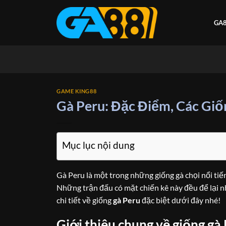
Bỏ
qua
GA
nội
dung
GAME KING88
Gà Peru: Đặc Điểm, Các Gi
Mục lục nội dung
Gà Peru là một trong những giống gà chọi nổi tiế
Những trận đấu có mặt chiến kê này đều để lại n
chi tiết về giống
gà Peru
đặc biệt dưới đây nhé!
Giới thiệu chung về giống gà