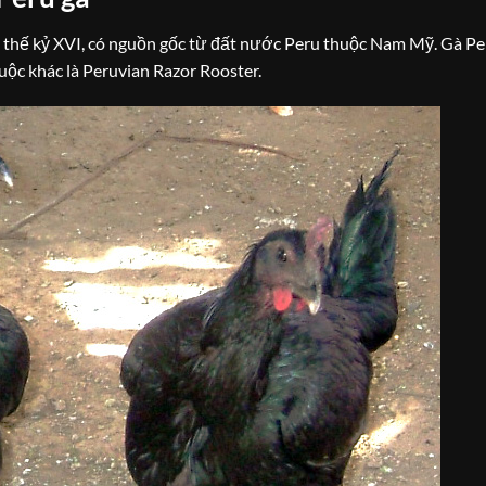
 thế kỷ XVI, có nguồn gốc từ đất nước Peru thuộc Nam Mỹ. Gà Pe
uộc khác là Peruvian Razor Rooster.