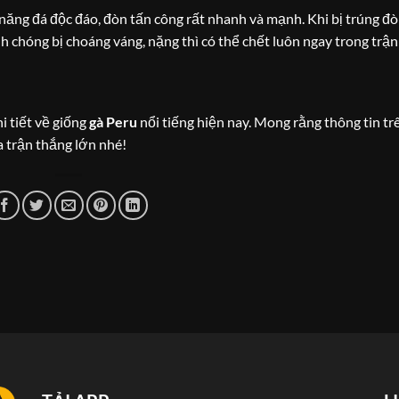
ỹ năng đá độc đáo, đòn tấn công rất nhanh và mạnh. Khi bị trúng đ
nh chóng bị choáng váng, nặng thì có thể chết luôn ngay trong trận
i tiết về giống
gà Peru
nổi tiếng hiện nay. Mong rằng thông tin tr
a trận thắng lớn nhé!