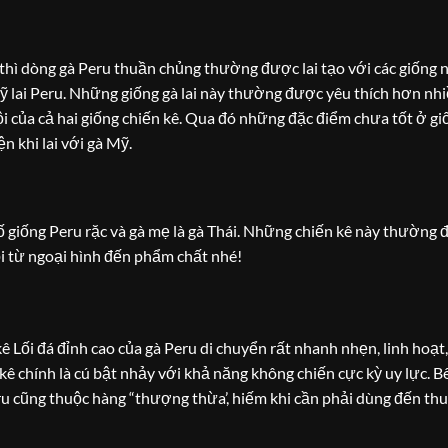
hì dòng gà Peru thuần chủng thường được lai tạo với các giống 
Mỹ lai Peru. Những giống gà lai này thường được yêu thích hơn nh
i của cả hai giống chiến kê. Qua đó những đặc điểm chưa tốt ở gi
n khi lai với gà Mỹ.
bố giống Peru rặc và gà mẹ là gà Thái. Những chiến kê này thường
ội từ ngoại hình đến phẩm chất nhé!
 Lối đá đỉnh cao của gà Peru di chuyển rất nhanh nhẹn, linh hoạt,
 kê chính là cú bật nhảy với khả năng không chiến cực kỳ uy lực. B
eru cũng thuộc hàng “thượng thừa’, hiếm khi cần phải dùng đến th