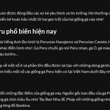
ôn được đông đảo các sư kê yêu thích và tin tưởng. Họ thường c
ến kê hoàn hảo nhất từ hai gen trội của hai giống gà này nhé!
u phổ biến hiện nay
 gọi tiếng Anh lần lượt là Peruvian Navajeros và Peruvian Canete.
hác điển hình như: Gà Peru chuối, gà nòi Peru nhạn, gà Ó, gà màu
 màu bướm…
p về một số ít và phần lớn đều được lai tạo với những dòng gà kh
ìm hiểu một số các giống gà Peru hiện có tại Việt Nam dưới đây n
 đủ những đặc điểm của giống gà này. Nguồn gốc ban đầu của gà P
ng gà chọi châu Âu như Tây Ban Nha, Bỉ, Pháp với những giống nh
 lông đỏ Bankiva.