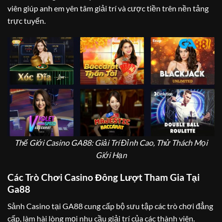
viên giúp anh em yên tâm giải trí và cược tiền trên nền tảng
trực tuyến.
Thế Giới Casino GA88: Giải Trí Đỉnh Cao, Thử Thách Mọi
Giới Hạn
Các Trò Chơi Casino Đông Lượt Tham Gia Tại
Ga88
Sảnh Casino tại GA88 cung cấp bộ sưu tập các trò chơi đẳng
cấp, làm hài lòng mọi nhu cầu giải trí của các thành viên.