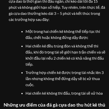
cựa dao là thời gian thi đấu ngắn, chỉ kéo dài tối đa 15
phút và không giới hạn số hiệp. Tuy nhiên, trên thực tế, đá
gà cựa dao thường kéo dài 3 – 5 phút và kết thúc trong
các trường hợp sau đây:
Một trong hai chiến kê không thể tiếp tục thi
đấu, chết hoặc không đứng dậy được
Hai chiến kê đều trúng đòn và không thể thi
đấu, khi đó trọng tài sẽ giới hạn trận chiến và sẽ
khởi đầu lại nếu 2 chiến kê có khả năng thi đấu
tiếp.
Trường hợp chiến kê được trọng tài nhấc lên 3
lần nhưng không thể đứng dậy sẽ bị xử thua
cuộc.
Hai chiến kê không thi đấu, trọng tài sẽ xử hòa
Những ưu điểm của đá gà cựa dao thu hút kê thủ