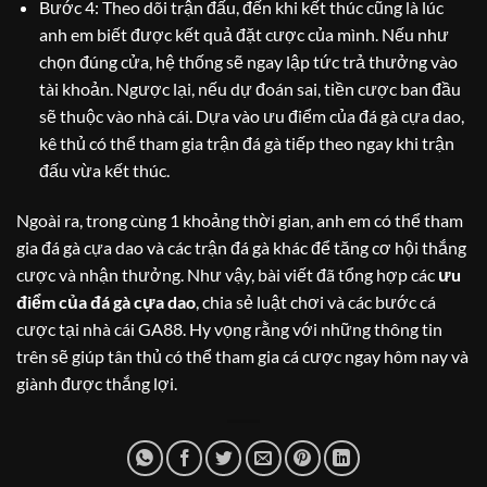
Bước 4: Theo dõi trận đấu, đến khi kết thúc cũng là lúc
anh em biết được kết quả đặt cược của mình. Nếu như
chọn đúng cửa, hệ thống sẽ ngay lập tức trả thưởng vào
tài khoản. Ngược lại, nếu dự đoán sai, tiền cược ban đầu
sẽ thuộc vào nhà cái. Dựa vào ưu điểm của đá gà cựa dao,
kê thủ có thể tham gia trận đá gà tiếp theo ngay khi trận
đấu vừa kết thúc.
Ngoài ra, trong cùng 1 khoảng thời gian, anh em có thể tham
gia đá gà cựa dao và các trận đá gà khác để tăng cơ hội thắng
cược và nhận thưởng. Như vậy, bài viết đã tổng hợp các
ưu
điểm của đá gà cựa dao
, chia sẻ luật chơi và các bước cá
cược tại nhà cái GA88. Hy vọng rằng với những thông tin
trên sẽ giúp tân thủ có thể tham gia cá cược ngay hôm nay và
giành được thắng lợi.