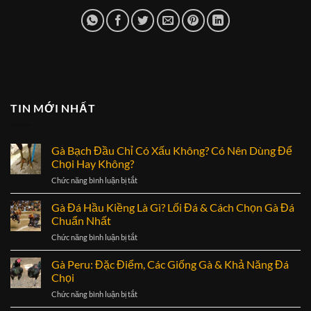
TIN MỚI NHẤT
Gà Bạch Đầu Chỉ Có Xấu Không? Có Nên Dùng Để
Chọi Hay Không?
ở
Chức năng bình luận bị tắt
Gà
Bạch
Gà Đá Hầu Kiềng Là Gì? Lối Đá & Cách Chọn Gà Đá
Đầu
Chuẩn Nhất
Chỉ
ở
Chức năng bình luận bị tắt
Có
Gà
Xấu
Đá
Gà Peru: Đặc Điểm, Các Giống Gà & Khả Năng Đá
Không?
Hầu
Có
Chọi
Kiềng
Nên
ở
Chức năng bình luận bị tắt
Là
Dùng
Gà
Gì?
Để