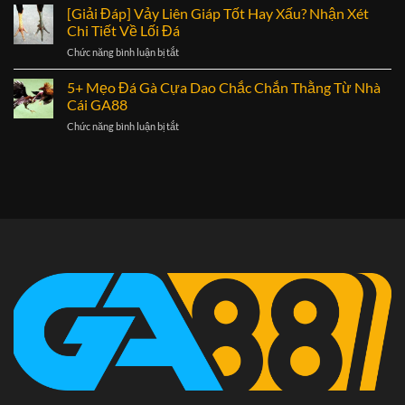
Peru:
[Giải Đáp] Vảy Liên Giáp Tốt Hay Xấu? Nhận Xét
Lối
Chọi
Đặc
Đá
Chi Tiết Về Lối Đá
Hay
Điểm,
&
Không?
ở
Chức năng bình luận bị tắt
Các
Cách
[Giải
Giống
Chọn
Đáp]
5+ Mẹo Đá Gà Cựa Dao Chắc Chắn Thằng Từ Nhà
Gà
Gà
Vảy
&
Cái GA88
Đá
Liên
Khả
Chuẩn
ở
Chức năng bình luận bị tắt
Giáp
Năng
Nhất
5+
Tốt
Đá
Mẹo
Hay
Chọi
Đá
Xấu?
Gà
Nhận
Cựa
Xét
Dao
Chi
Chắc
Tiết
Chắn
Về
Thằng
Lối
Từ
Đá
Nhà
Cái
GA88