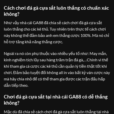
Cách chơi đá gà cựa sắt luôn thắng có chuẩn xác
không?
Như vậy nhà cái GA88 đã chia sẻ cách chơi đá gà cựa sắt
luôn thắng cho các kê thủ. Tuy nhiên trên thực tế cách chơi
này không thể đảm bảo anh em thắng cược 100%. Mà nó chỉ
hỗ trợ tăng khả năng thắng cược.
Ngoài ra nó còn phụ thuộc vào nhiều yếu tố như: May mắn,
kinh nghiệm tích lũy sau hàng trăm trận đá gà,…Chính vì thế
khi tham gia cá cược các kê thủ cần quản lý tiền thật tốt khi
chơi. Đảm bảo tuyệt đối không all in vào bất kỳ ván cược này
mà hãy chia nhỏ để có thể tham gia được các trận đấu hấp
dẫn tiếp theo.
Chơi đá gà cựa sắt tại nhà cái GA88
có dễ thắng
không?
Mặc dù đã chia sẻ cách chơi đá gà cựa sắt luôn thắng tại nhà