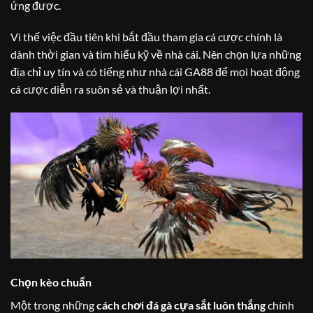
ứng được.
Vì thế việc đầu tiên khi bắt đầu tham gia cá cược chính là
dành thời gian và tìm hiểu kỹ về nhà cái. Nên chọn lựa những
địa chỉ uy tín và có tiếng như nhà cái GA88 để mọi hoạt động
cá cược diễn ra suôn sẻ và thuận lợi nhất.
Chọn kèo chuẩn
Một trong những
cách chơi đá gà cựa sắt luôn thắng
chính