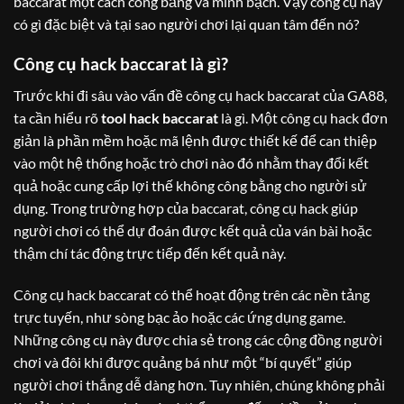
baccarat một cách công bằng và minh bạch. Vậy công cụ này
có gì đặc biệt và tại sao người chơi lại quan tâm đến nó?
Công cụ hack baccarat là gì?
Trước khi đi sâu vào vấn đề công cụ hack baccarat của GA88,
ta cần hiểu rõ
tool hack baccarat
là gì. Một công cụ hack đơn
giản là phần mềm hoặc mã lệnh được thiết kế để can thiệp
vào một hệ thống hoặc trò chơi nào đó nhằm thay đổi kết
quả hoặc cung cấp lợi thế không công bằng cho người sử
dụng. Trong trường hợp của baccarat, công cụ hack giúp
người chơi có thể dự đoán được kết quả của ván bài hoặc
thậm chí tác động trực tiếp đến kết quả này.
Công cụ hack baccarat có thể hoạt động trên các nền tảng
trực tuyến, như sòng bạc ảo hoặc các ứng dụng game.
Những công cụ này được chia sẻ trong các cộng đồng người
chơi và đôi khi được quảng bá như một “bí quyết” giúp
người chơi thắng dễ dàng hơn. Tuy nhiên, chúng không phải