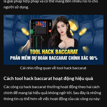
là giải pháp hợp pháp và có thể mang đến nhiều rủi ro cho
người sử dụng.
Cái nhìn tổng quan về tool hack baccarat
Cách tool hack baccarat hoạt động hiệu quả
Các công cụ hack baccarat thường hoạt động theo hai cách
chính để mang lại hiệu quả không ngờ tới. Sau đây là những
thông tin cụ thể hơn về việc hoạt động của các công cụ này: