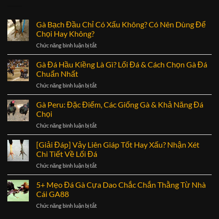
Gà Bạch Đầu Chỉ Có Xấu Không? Có Nên Dùng Để
Chọi Hay Không?
ở
Chức năng bình luận bị tắt
Gà
Bạch
Gà Đá Hầu Kiềng Là Gì? Lối Đá & Cách Chọn Gà Đá
Đầu
Chuẩn Nhất
Chỉ
ở
Chức năng bình luận bị tắt
Có
Gà
Xấu
Đá
Gà Peru: Đặc Điểm, Các Giống Gà & Khả Năng Đá
Không?
Hầu
Có
Chọi
Kiềng
Nên
ở
Chức năng bình luận bị tắt
Là
Dùng
Gà
Gì?
Để
Peru:
[Giải Đáp] Vảy Liên Giáp Tốt Hay Xấu? Nhận Xét
Lối
Chọi
Đặc
Đá
Chi Tiết Về Lối Đá
Hay
Điểm,
&
Không?
ở
Chức năng bình luận bị tắt
Các
Cách
[Giải
Giống
Chọn
Đáp]
5+ Mẹo Đá Gà Cựa Dao Chắc Chắn Thằng Từ Nhà
Gà
Gà
Vảy
&
Cái GA88
Đá
Liên
Khả
Chuẩn
ở
Chức năng bình luận bị tắt
Giáp
Năng
Nhất
5+
Tốt
Đá