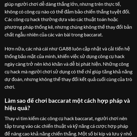
giúp người chơi dễ dàng thắng lớn, nhưng trên thực tế,
không có công cụ nào có thể đảm bảo chiến thắng tuyệt đối.
Các công cụ hack thường dựa vào các thuật toán hoặc
phương pháp thống kê, nhưng chúng không thể thay đổi bản
chất ngẫu nhiên của các ván bài trong baccarat.
Hơn nữa, các nhà cái như GA88 luôn cập nhật và cải tiến hệ
thống bảo mật của mình, khiến việc sử dụng công cụ hack
ngày càng trở nên khó khăn và dễ bị phát hiện. Những công
cụ hack mà người chơi sử dụng có thể chỉ giúp tăng khả năng
dự đoán, nhưng không thể thay đổi kết quả cuối cùng của trò
chơi.
Làm sao để chơi baccarat một cách hợp pháp và
hiệu quả?
Thay vì tìm kiếm các công cụ hack baccarat, người chơi nên
tập trung vào các chiến thuật và kỹ năng cá cược hợp pháp
để nâng cao khả năng chiến thắng. Một số bí kíp và lưu ý nhỏ