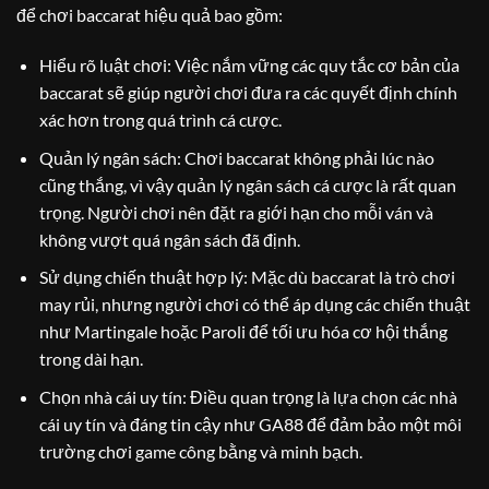
để chơi baccarat hiệu quả bao gồm:
Hiểu rõ luật chơi: Việc nắm vững các quy tắc cơ bản của
baccarat sẽ giúp người chơi đưa ra các quyết định chính
xác hơn trong quá trình cá cược.
Quản lý ngân sách: Chơi baccarat không phải lúc nào
cũng thắng, vì vậy quản lý ngân sách cá cược là rất quan
trọng. Người chơi nên đặt ra giới hạn cho mỗi ván và
không vượt quá ngân sách đã định.
Sử dụng chiến thuật hợp lý: Mặc dù baccarat là trò chơi
may rủi, nhưng người chơi có thể áp dụng các chiến thuật
như Martingale hoặc Paroli để tối ưu hóa cơ hội thắng
trong dài hạn.
Chọn nhà cái uy tín: Điều quan trọng là lựa chọn các nhà
cái uy tín và đáng tin cậy như GA88 để đảm bảo một môi
trường chơi game công bằng và minh bạch.