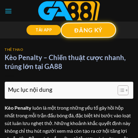
Bỏ
qua
nội
dung
ĐĂNG KÝ
TẢI APP
THỂ THAO
Kèo Penalty – Chiến thuật cược nhanh,
trúng lớn tại GA88
Mục lục nội dung
Kèo Penalty
luôn là một trong những yếu tố gây hồi hộp
nhất trong mỗi trận đấu bóng đá, đặc biệt khi bước vào loạt
sút luân lưu nghẹt thở. Những khoảnh khắc quyết định này
không chỉ thu hút người xem mà còn tạo ra cơ hội tăng lợi