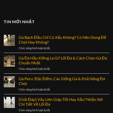
TIN MỚI NHẤT
Gà Bạch Đầu Chỉ Có Xấu Không? Có Nên Dùng Để
Chọi Hay Không?
ở
Chức năng bình luận bị tắt
Gà
Bạch
Gà Đá Hầu Kiềng Là Gì? Lối Đá & Cách Chọn Gà Đá
Đầu
Chuẩn Nhất
Chỉ
ở
Chức năng bình luận bị tắt
Có
Gà
Xấu
Đá
Gà Peru: Đặc Điểm, Các Giống Gà & Khả Năng Đá
Không?
Hầu
Có
Chọi
Kiềng
Nên
ở
Chức năng bình luận bị tắt
Là
Dùng
Gà
Gì?
Để
Peru:
[Giải Đáp] Vảy Liên Giáp Tốt Hay Xấu? Nhận Xét
Lối
Chọi
Đặc
Đá
Chi Tiết Về Lối Đá
Hay
Điểm,
&
Không?
ở
Chức năng bình luận bị tắt
Các
Cách