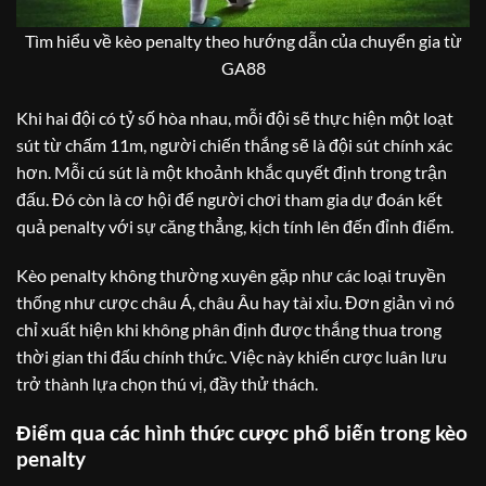
Tìm hiểu về kèo penalty theo hướng dẫn của chuyển gia từ
GA88
Khi hai đội có tỷ số hòa nhau, mỗi đội sẽ thực hiện một loạt
sút từ chấm 11m, người chiến thắng sẽ là đội sút chính xác
hơn. Mỗi cú sút là một khoảnh khắc quyết định trong trận
đấu. Đó còn là cơ hội để người chơi tham gia dự đoán kết
quả penalty với sự căng thẳng, kịch tính lên đến đỉnh điểm.
Kèo penalty không thường xuyên gặp như các loại truyền
thống như cược châu Á, châu Âu hay tài xỉu. Đơn giản vì nó
chỉ xuất hiện khi không phân định được thắng thua trong
thời gian thi đấu chính thức. Việc này khiến cược luân lưu
trở thành lựa chọn thú vị, đầy thử thách.
Điểm qua các hình thức cược phổ biến trong kèo
penalty