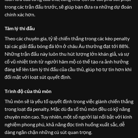
trong các trận đấu trước, sẽ giúp bạn đưa ra những dự đoán
chính xác hơn.
Tâm lý thi đấu
Theo các chuyên gia, tỷ lệ chiến thắng trong các kèo penalty
tại các giải đấu bóng đá lớn ở châu Âu thường đạt tới 88%.
Những trận đấu này luôn thu hút lượng lớn khán giả, và sự
cổ vũ nhiệt tình từ người hâm mộ có thể tạo ra ảnh hưởng
đáng kể lên tâm lý thi đấu của cầu thủ, giúp họ tự tin hơn khi
đối mặt với loạt sút quyết định.
Trình độ của thủ môn
Thủ môn sẽ là yếu tố quyết định trong việc giành chiến thắng
trong loạt đá penalty. Mặc dù đa số thủ môn đều có kỹ năng
chuyên môn cao. Tuy nhiên, một số người lại nổi bật với kinh
nghiệm phong phú, khả năng đọc tình huống xuất sắc, dễ
dàng ngăn chặn những cú sút quan trọng.