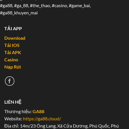
#ga88, #ga_88, #the_thao, #casino, #game_bai,
#ga88_khuyen_mai
TẢI APP
Download
Tải IOS
Tải APK
Casino
Nạp Rút
LIÊN HỆ
Thương hiệu:
GA88
Website:
https://ga88.cloud/
Địa chỉ: 14m/23 Ông Lang, Xã Cửa Dương, Phú Quốc, Phú